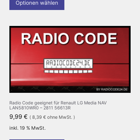
Optionen wählen
Radio Code geeignet für Renault LG Media NAV
LAN5810WR0 – 2811 56613R
9,99
€
(
8,39
€
ohne MwSt. )
inkl. 19 % MwSt.