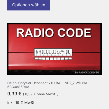
Optionen wählen
Delphi Chrysler Uconnect 7.0 UAG – VP2_7 WD NA
68308869AA
9,99
€
(
8,39
€
ohne MwSt. )
inkl. 19 % MwSt.