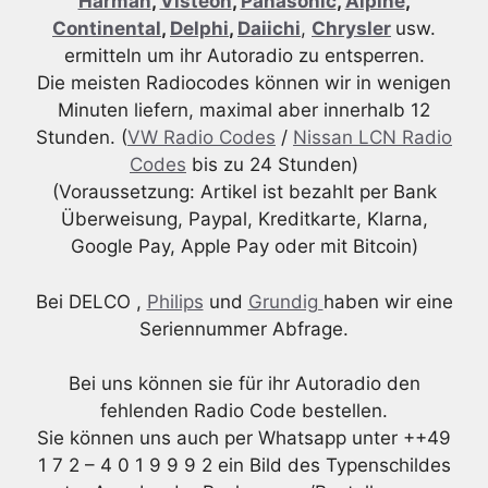
Harman
,
Visteon
,
Panasonic
,
Alpine
,
Continental
,
Delphi
,
Daiichi
,
Chrysler
usw.
ermitteln um ihr Autoradio zu entsperren.
Die meisten Radiocodes können wir in wenigen
Minuten liefern, maximal aber innerhalb 12
Stunden. (
VW Radio Codes
/
Nissan LCN Radio
Codes
bis zu 24 Stunden)
(Voraussetzung: Artikel ist bezahlt per Bank
Überweisung, Paypal, Kreditkarte, Klarna,
Google Pay, Apple Pay oder mit Bitcoin)
Bei DELCO ,
Philips
und
Grundig
haben wir eine
Seriennummer Abfrage.
Bei uns können sie für ihr Autoradio den
fehlenden Radio Code bestellen.
Sie können uns auch per Whatsapp unter ++49
1 7 2 – 4 0 1 9 9 9 2 ein Bild des Typenschildes