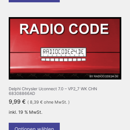
Delphi Chrysler Uconnect 7.0 – VP2_7 WK CHN
68308866AD
9,99
€
(
8,39
€
ohne MwSt. )
inkl. 19 % MwSt.
Optionen wählen