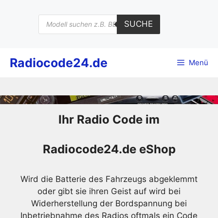
Zum
Inhalt
Products
SUCHE
search
springen
Radiocode24.de
Menü
Ihr Radio Code im
Radiocode24.de eShop
Wird die Batterie des Fahrzeugs abgeklemmt
oder gibt sie ihren Geist auf wird bei
Widerherstellung der Bordspannung bei
Inbetriebnahme des Radios oftmals ein Code