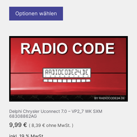
Optionen wählen
Delphi Chrysler Uconnect 7.0 – VP2_7 WK SXM
68308862AG
9,99
€
(
8,39
€
ohne MwSt. )
inkl. 19 % MwSt.