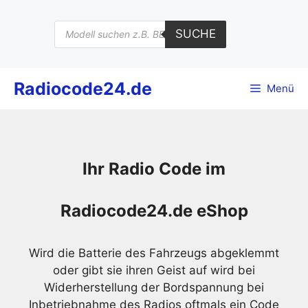
Zum
Inhalt
Products
SUCHE
search
springen
Radiocode24.de
Menü
Ihr Radio Code im
Radiocode24.de eShop
Wird die Batterie des Fahrzeugs abgeklemmt
oder gibt sie ihren Geist auf wird bei
Widerherstellung der Bordspannung bei
Inbetriebnahme des Radios oftmals ein Code