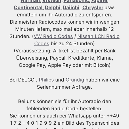
Harman
,
Visteon
,
Panasonic
,
Alpine
,
Continental
,
Delphi
,
Daiichi
,
Chrysler
usw.
ermitteln um ihr Autoradio zu entsperren.
Die meisten Radiocodes können wir in wenigen
Minuten liefern, maximal aber innerhalb 12
Stunden. (
VW Radio Codes
/
Nissan LCN Radio
Codes
bis zu 24 Stunden)
(Voraussetzung: Artikel ist bezahlt per Bank
Überweisung, Paypal, Kreditkarte, Klarna,
Google Pay, Apple Pay oder mit Bitcoin)
Bei DELCO ,
Philips
und
Grundig
haben wir eine
Seriennummer Abfrage.
Bei uns können sie für ihr Autoradio den
fehlenden Radio Code bestellen.
Sie können uns auch per Whatsapp unter ++49
1 7 2 – 4 0 1 9 9 9 2 ein Bild des Typenschildes